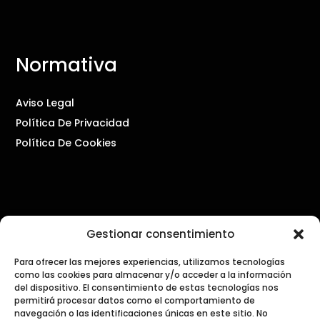
Normativa
Aviso Legal
Política De Privacidad
Política De Cookies
Contacto
Gestionar consentimiento
Para ofrecer las mejores experiencias, utilizamos tecnologías
PRENSA Y COMUNICACIÓN
como las cookies para almacenar y/o acceder a la información
press@dialogosdecocina.com
del dispositivo. El consentimiento de estas tecnologías nos
permitirá procesar datos como el comportamiento de
navegación o las identificaciones únicas en este sitio. No
GENERAL