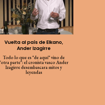
Vuelta al país de Elkano,
Metafí
Ander Izagirre
Todo lo que es "de aquí" vino de
Somos sa
"otra parte": el cronista vasco Ander
de estrell
Izagirre desembascara mitos y
de los
leyendas