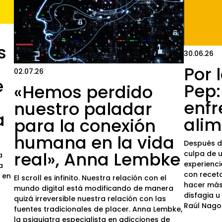
s
30.06.26
Por 
02.07.26
e
Pep:
«Hemos perdido
enfr
nuestro paladar
a
alim
para la conexión
humana en la vida
Después d
real», Anna Lembke
culpa de u
a
experienc
a
con receta
o en
El scroll es infinito. Nuestra relación con el
hacer más 
mundo digital está modificando de manera
disfagia u
quizá irreversible nuestra relación con las
Raúl Nago
fuentes tradicionales de placer. Anna Lembke,
la psiquiatra especialista en adicciones de