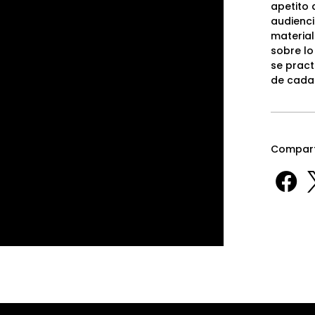
apetito 
audienci
material
sobre lo
se pract
de cada 
Compart
