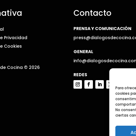
ativa
Contacto
PRENSA Y COMUNICACIÓN
al
De Privacidad
press@dialogosdecocina.
De Cookies
GENERAL
info@dialogosdecocina.co
 de Cocina © 2026
REDES
Para ofrec
cookies par
consentimi
comportami
No consent
ciertas car
Ac