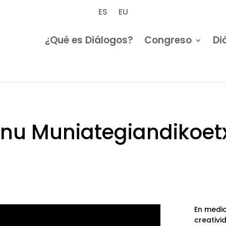
ES
EU
¿Qué es Diálogos?
Congreso
Di
nu Muniategiandikoet
En medio
creativi