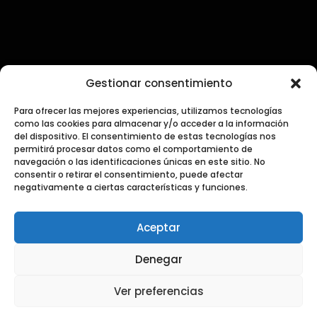
Contacto
Gestionar consentimiento
Para ofrecer las mejores experiencias, utilizamos tecnologías
PRENSA Y COMUNICACIÓN
como las cookies para almacenar y/o acceder a la información
press@dialogosdecocina.com
del dispositivo. El consentimiento de estas tecnologías nos
permitirá procesar datos como el comportamiento de
navegación o las identificaciones únicas en este sitio. No
GENERAL
consentir o retirar el consentimiento, puede afectar
info@dialogosdecocina.com
negativamente a ciertas características y funciones.
REDES
Aceptar
Denegar
Ver preferencias
SUSCRÍBETE A NUESTRA NEWSLETTER