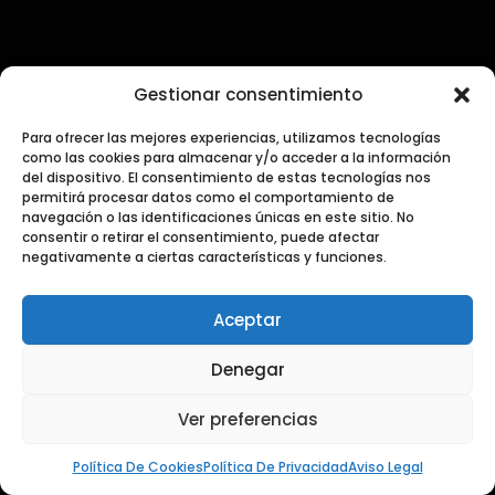
Contacto
Gestionar consentimiento
PRENSA Y COMUNICACIÓN
Para ofrecer las mejores experiencias, utilizamos tecnologías
como las cookies para almacenar y/o acceder a la información
press@dialogosdecocina.com
del dispositivo. El consentimiento de estas tecnologías nos
permitirá procesar datos como el comportamiento de
navegación o las identificaciones únicas en este sitio. No
GENERAL
consentir o retirar el consentimiento, puede afectar
info@dialogosdecocina.com
negativamente a ciertas características y funciones.
REDES
Aceptar
Denegar
Ver preferencias
SUSCRÍBETE A NUESTRA NEWSLETTER
Política De Cookies
Política De Privacidad
Aviso Legal