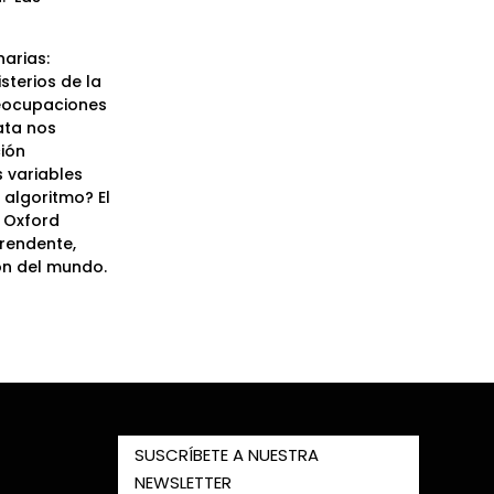
arias:
sterios de la
eocupaciones
ata nos
ión
 variables
algoritmo? El
l Oxford
rendente,
ión del mundo.
SUSCRÍBETE A NUESTRA
NEWSLETTER