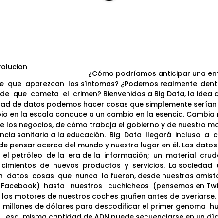
¿Cómo podríamos anticipar una e
e
que
aparezcan
los síntomas? ¿Podemos realmente identi
de
que
cometa
el
crimen? Bienvenidos a Big Data, la idea
dad de datos podemos hacer cosas que simplemente serían 
io en la escala conduce a un cambio en la esencia. Cambia
de los negocios, de cómo trabaja el gobierno y de nuestro m
ncia sanitaria a la educación.
Big
Data
llegará
incluso
a
c
e pensar acerca del mundo y nuestro lugar en él. Los datos
 el petróleo
de la
era de la
información;
un
material
crud
cimientos
de
nuevos
productos
y
servicios.
La sociedad
n
datos
cosas
que
nunca
lo fueron, desde nuestras amis
Facebook)
hasta
nuestros
cuchicheos
(pensemos en Twit
los motores de nuestros coches gruñen antes de averiarse.
millones de dólares para descodificar el primer genoma
h
,
esa
misma cantidad de ADN puede secuenciarse en un día