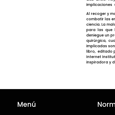
implicaciones
Al recoger y m
combatir las e
ciencia. La mal
para
las
que
deniegue un pr
quirúrgica,
cua
implicadas so
libro,
editado p
Internet Institu
inspiradora y d
Menú
Norm