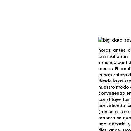
horas
antes
d
criminal antes
inmensa canti
menos. El camb
la naturaleza 
desde la asiste
nuestro modo d
convirtiendo en
constituye
los
convirtiendo
e
(pensemos en
manera en que 
una
década
y
diez
años.
Hoy