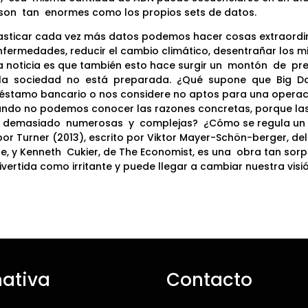
son
tan
enormes como los propios sets de datos.
asticar cada vez más datos podemos hacer cosas extraordin
nfermedades, reducir el cambio climático, desentrañar los mi
a noticia es que también esto hace surgir un
montón
de
pr
la
sociedad
no
está
preparada.
¿Qué
supone
que
Big
D
éstamo bancario o nos considere no aptos para una operac
ndo no podemos conocer las razones concretas, porque las
n demasiado
numerosas
y
complejas?
¿Cómo se regula un
or Turner (2013), escrito por Viktor Mayer-Schön-berger, de
te, y Kenneth
Cukier, de The Economist, es una
obra tan sorp
ivertida como irritante y puede llegar a cambiar nuestra vis
ativa
Contacto