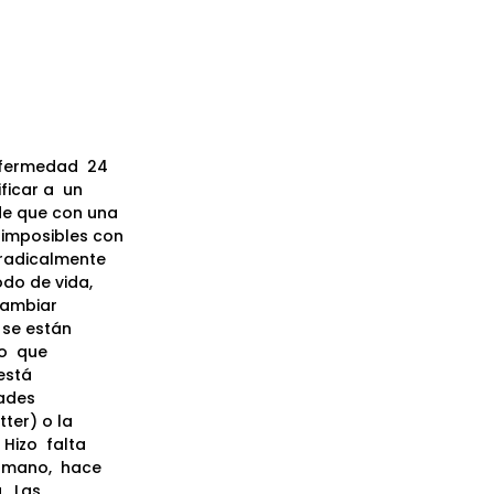
nfermedad
24
ficar a
un
 de que con una
imposibles con
 radicalmente
odo de vida,
ambiar
 se están
o
que
está
tades
ter) o la
Hizo
falta
umano,
hace
.
Las