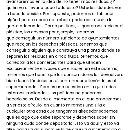
avanzaremos en la idea de no tener más residuos.
¿Y
quién va a llevar a cabo todo esto? Ustedes. Ustedes van
a hacerlo posible. Por supuesto,
podemos establecer
algún tipo de marco de trabajo, podemos reunir a la
gente adecuada…
Como políticos, si queremos reciclar el
plástico, los envases por ejemplo, tenemos
que
conseguir un número suficiente de ayuntamientos
que recojan los desechos plásticos,
tenemos que
conseguir a alguien que construya una planta donde se
separen los residuos
en cinco flujos, tenemos que
conectar a los comerciantes para que utilicen
exclusivamente
envases que encajen en este sistema,
tenemos que hacer que los consumidores los
devuelvan,
bien depositándolos en el contenedor o llevándolos al
supermercado… Pero
es una cuestión en la que todos
estamos implicados. Los políticos no podemos
hacerlo
solos. Desde el momento en el que empezamos
a ver este círculo, en cuanto miramos una
silla o
cualquier otra cosa que tengamos alrededor sabemos
que es algo que debe separarse
y debemos saber sin
ninguna duda dónde depositarlo. Esto va aquí y esto va
allí y nada va
aquí, porque lo de aquí va a incineración o