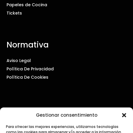
Papeles de Cocina
Tickets
Normativa
Aviso Legal
Política De Privacidad
Política De Cookies
Contacto
Gestionar consentimiento
Para ofrecer las mejores experiencias, utilizamos tecnologías
PRENSA Y COMUNICACIÓN
como las cookies para almacenar y/o acceder a la información