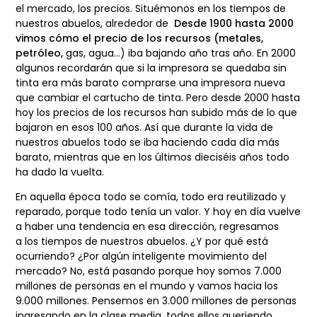
el mercado, los precios. Situémonos en los tiempos de
nuestros abuelos, alrededor de
Desde 1900 hasta 2000
vimos cómo el precio de los recursos (metales,
petróleo,
gas, agua…) iba bajando año tras año. En 2000
algunos recordarán que si la impresora
se quedaba sin
tinta era más barato comprarse una impresora nueva
que cambiar el
cartucho de tinta. Pero desde 2000 hasta
hoy los precios de los recursos han subido más
de lo que
bajaron en esos 100 años. Así que durante la vida de
nuestros abuelos todo
se iba haciendo cada día más
barato, mientras que en los últimos dieciséis años todo
ha
dado la vuelta.
En aquella época todo se comía, todo era reutilizado y
reparado, porque todo tenía
un valor. Y hoy en día vuelve
a haber una tendencia en esa dirección, regresamos
a
los tiempos de nuestros abuelos. ¿Y por qué está
ocurriendo? ¿Por algún inteligente
movimiento del
mercado? No, está pasando porque hoy somos 7.000
millones de
personas en el mundo y vamos hacia los
9.000 millones. Pensemos en 3.000 millones de
personas
ingresando en la clase media, todos ellos queriendo