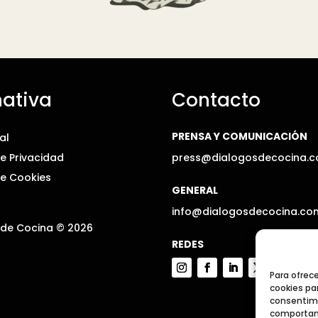
ativa
Contacto
PRENSA Y COMUNICACIÓN
al
De Privacidad
press@dialogosdecocina.
De Cookies
GENERAL
info@dialogosdecocina.co
 de Cocina © 2026
REDES
Para ofrec
cookies par
consentimi
comportami