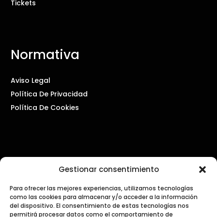
Tickets
Normativa
Aviso Legal
Política De Privacidad
Política De Cookies
Contacto
Gestionar consentimiento
Para ofrecer las mejores experiencias, utilizamos tecnologías
PRENSA Y COMUNICACIÓN
como las cookies para almacenar y/o acceder a la información
press@dialogosdecocina.com
del dispositivo. El consentimiento de estas tecnologías nos
permitirá procesar datos como el comportamiento de