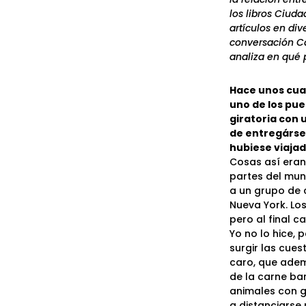
los libros Ciud
artículos en di
conversación Ca
analiza en qué 
Hace unos cua
uno de los pue
giratoria con 
de entregársel
hubiese viajad
Cosas así eran
partes del mun
a un grupo de 
Nueva York. Los
pero al final c
Yo no lo hice,
surgir las cues
caro, que adem
de la carne ba
animales con g
a distanciarse