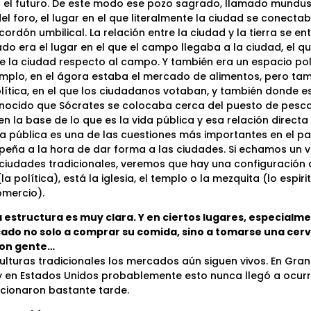
 el futuro. De este modo ese pozo sagrado, llamado mundus,
el foro, el lugar en el que literalmente la ciudad se conectab
cordón umbilical. La relación entre la ciudad y la tierra se e
ado era el lugar en el que el campo llegaba a la ciudad, el q
 la ciudad respecto al campo. Y también era un espacio polí
emplo, en el ágora estaba el mercado de alimentos, pero tam
olítica, en el que los ciudadanos votaban, y también donde e
conocido que Sócrates se colocaba cerca del puesto de pesc
 la base de lo que es la vida pública y esa relación directa 
da pública es una de las cuestiones más importantes en el pa
ña a la hora de dar forma a las ciudades. Si echamos un vi
 ciudades tradicionales, veremos que hay una configuración c
 política), está la iglesia, el templo o la mezquita (lo espirit
mercio).
 estructura es muy clara. Y en ciertos lugares, especialmen
ado no solo a comprar su comida, sino a tomarse una cerv
con gente…
culturas tradicionales los mercados aún siguen vivos. En Gra
 en Estados Unidos probablemente esto nunca llegó a ocurri
cionaron bastante tarde.