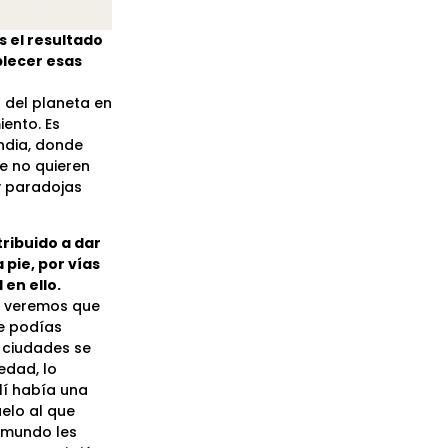
s el resultado
blecer esas
 del planeta en
iento. Es
andia, donde
e no quieren
y paradojas
tribuido a dar
pie, por vías
en ello.
l, veremos que
de podías
s ciudades se
edad, lo
lí había una
uelo al que
ubmundo les