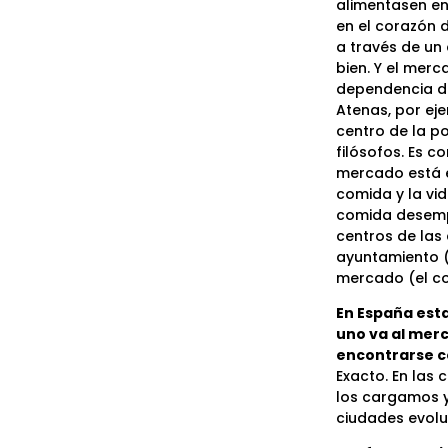
alimentasen en
en el corazón d
a través de un 
bien. Y el merc
dependencia de
Atenas, por ej
centro de la p
filósofos. Es 
mercado está en
comida y la vi
comida desempe
centros de las
ayuntamiento (la
mercado (el co
En España esta
uno va al merc
encontrarse 
Exacto. En las 
los cargamos y
ciudades evolu