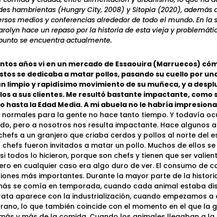
ades hambrientas (Hungry City, 2008) y Sitopia (2020), además d
versos medios y conferencias alrededor de todo el mundo. En la 
rolyn hace un repaso por la historia de esta vieja y problemátic
punto se encuentra actualmente.
ntos años vi en un mercado de Essaouira (Marruecos) cóm
stos se dedicaba a matar pollos, pasando su cuello por una
un limpio y rapidísimo movimiento de su muñeca, y a desp
os a sus clientes. Me resultó bastante impactante, como s
o hasta la Edad Media. A mi abuela no le habría impresio
 normales para la gente no hace tanto tiempo. Y todavía ocu
do, pero a nosotros nos resulta impactante. Hace algunos añ
chefs a un granjero que criaba cerdos y pollos al norte del 
 chefs fueron invitados a matar un pollo. Muchos de ellos se
asi todos lo hicieron, porque son chefs y tienen que ser valien
 pero en cualquier caso era algo duro de ver. El consumo de 
tiones más importantes. Durante la mayor parte de la histori
ás se comía en temporada, cuando cada animal estaba disp
rata aparece con la industrialización, cuando empezamos a 
rano, lo que también coincide con el momento en el que la 
 más y más de la comida. Cuando los animales llegaban a la