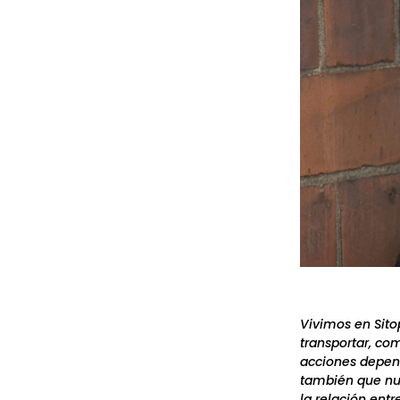
Vivimos en Sito
transportar, co
acciones depend
también que nue
la relación ent