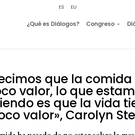
ES
EU
¿Qué es Diálogos?
Congreso
Di
decimos que la comida 
co valor, lo que esta
iendo es que la vida t
oco valor», Carolyn Ste
mida ha pasado de no estar sobre la mesa