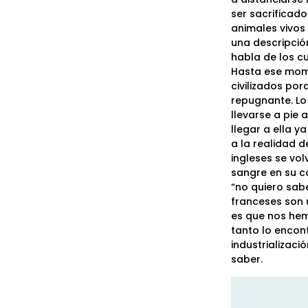
ser sacrificad
animales vivos 
una descripció
habla de los cu
Hasta ese mome
civilizados po
repugnante. Lo 
llevarse a pie
llegar a ella 
a la realidad 
ingleses se vo
sangre en su c
“no quiero sabe
franceses son 
es que nos hem
tanto lo encon
industrializaci
saber.