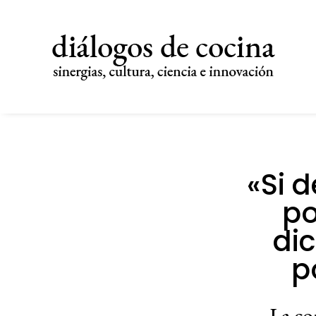
«Si 
po
dic
p
La co