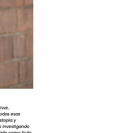
ivar,
todas esas
stopía y
s investigando
dado como fruto