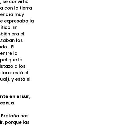
 se convirtió
a con la tierra
ntendía muy
ue expresaba la
tico. En
bién era el
staban los
ado… El
entre la
pel que la
stazo a los
lara: está el
ual), y está el
te en el sur,
eza, a
n Bretaña nos
r, porque las