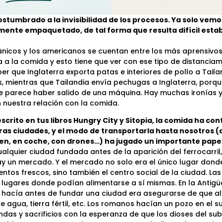
tumbrado a la invisibilidad de los procesos. Ya solo vemo
lmente empaquetado, de tal forma que resulta difícil esta
tánicos y los americanos se cuentan entre los más aprensivos
 a la comida y esto tiene que ver con ese tipo de distanciam
er que Inglaterra exporta patas e interiores de pollo a Tail
, mientras que Tailandia envía pechugas a Inglaterra, porqu
 parece haber salido de una máquina. Hay muchas ironías 
n nuestra relación con la comida.
scrito en tus libros Hungry City y Sitopia, la comida ha con
as ciudades, y el modo de transportarla hasta nosotros (a 
tren, en coche, con drones…) ha jugado un importante papel 
ualquier ciudad fundada antes de la aparición del ferrocarri
ay un mercado. Y el mercado no solo era el único lugar don
ntos frescos, sino también el centro social de la ciudad. La
 lugares donde podían alimentarse a sí mismas. En la Antigü
 hacía antes de fundar una ciudad era asegurarse de que al
 agua, tierra fértil, etc. Los romanos hacían un pozo en el s
ndas y sacrificios con la esperanza de que los dioses del s