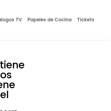
álogos TV
Papeles de Cocina
Tickets
tiene
mos
iene
el
 a ser