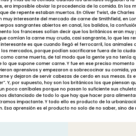
os, era imposible obviar la procedencia de la comida. En los
que de repente estaban muertos. En Oliver Twist, de Charles 
n muy interesante del mercado de carne de Smithfield, en Lon
erpos sangrantes abiertos en canal, los balidos, la confusión
nto los franceses solían decir que los británicos eran muy
rque comían la carne muy cruda, casi sangrante, lo que les r
interesante es que cuando llegó el ferrocarril, los animales 
 a los mercados, porque podían sacrificarse fuera de la ciud
ya como carne muerta, de tal modo que la gente ya no tenía 
de lo que supone comer carne. Y fue en ese preciso momento
lvieron aprensivos y empezaron a sobrecocinar su comida, ya
arne y dejaron de servir cabezas de cerdo en sus mesas. Es e
r”. Y, por supuesto, hoy son los británicos los que piensan q
un poco caníbales porque no pasan lo suficiente sus chuleton
os distanciado de todo lo que hay que hacer para alimenta
tramos impactante. Y todo ello es producto de la urbanizació
ón. Esa aprensión es el producto no solo de no saber, sino de