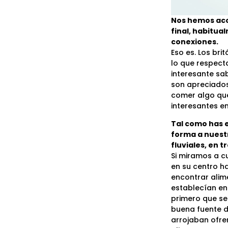
Nos hemos acos
final, habitua
conexiones.
Eso es. Los bri
lo que respecta
interesante sab
son apreciados
comer algo que
interesantes e
Tal como has e
forma a nuestr
fluviales, en 
Si miramos a c
en su centro h
encontrar alime
establecían en
primero que se
buena fuente de
arrojaban ofre