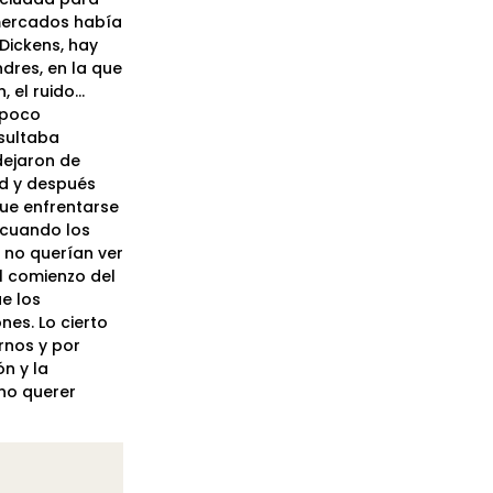
 mercados había
Dickens, hay
dres, en la que
, el ruido…
 poco
esultaba
dejaron de
ad y después
que enfrentarse
 cuando los
 no querían ver
l comienzo del
ue los
es. Lo cierto
rnos y por
n y la
 no querer