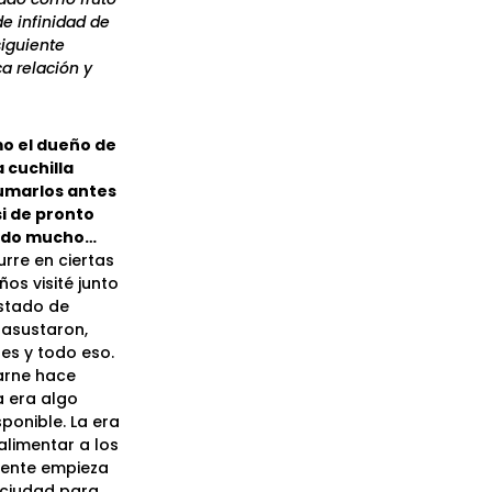
e infinidad de
siguiente
a relación y
o el dueño de
 cuchilla
lumarlos antes
i de pronto
nado mucho…
rre en ciertas
os visité junto
estado de
 asustaron,
tes y todo eso.
carne hace
a era algo
onible. La era
alimentar a los
gente empieza
 ciudad para